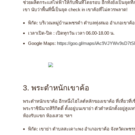
ช่วยผลิตกระแสไฟฟ้าให้กับพื้นที่โดยรอบ อีกทั้งยังเป็นจุดที
เขา
นับว่าพื้นที่นี้เป็น
จุด check in เขาค้อ
ที่ไม่ควรพลาด!
พิกัด:
บริเวณหมู่บ้านเพชรดำ ตำบลทุ่งสมอ อำเภอเขาค้อ
เวลาเปิด-ปิด : เปิดทุกวัน เวลา 06.00-18.00 น.
Google Maps:
https://goo.gl/maps/iAc9VJYWv9sD7t
3. พระตำหนักเขาค้อ
พระตำหนักเขาค้อ อีกหนึ่งไฮไลต์หลักของ
เขาค้อ
ที่เที่ยว
ที่
พระราชินีนาถสิริกิตติ์ ตั้งอยู่บนเขาย่า ตัวตำหนักตั้งอย
ห้องรับแขก ห้องเสวย ฯลฯ
พิกัด:
เขาย่า
ตำบลสะเดาะพง อำเภอเขาค้อ จังหวัดเพชรบ