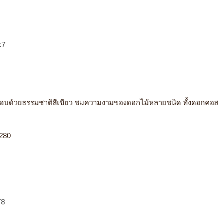
c7
กอบด้วยธรรมชาติสีเขียว ชมความงามของดอกไม้หลายชนิด ทั้งดอกคอส
7280
T8