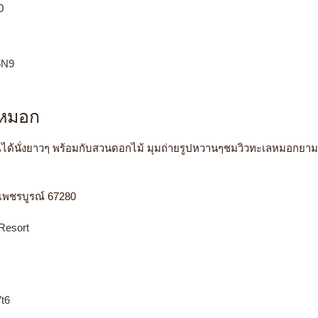
0
5N9
ลหมอก
คุณได้นั่งยาวๆ พร้อมกับสวนดอกไม้ มุมถ่ายรูปหวานๆชมวิวทะเลหมอกย
ัดเพชรบูรณ์ 67280
Resort
t6