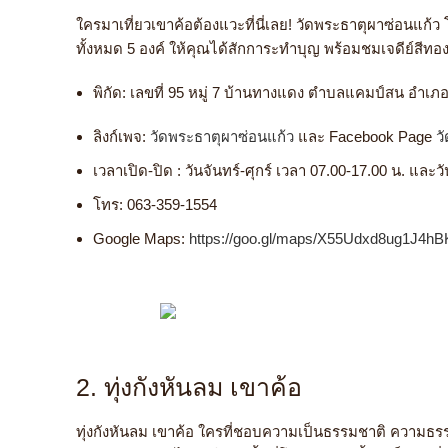
ใครมา
เที่ยวเขาค้อ
ต้องแวะที่นี่เลย! วัดพระธาตุผาซ่อนแก้ว
ทั้งหมด 5 องค์ ให้คุณได้สักการะทำบุญ พร้อมชมเจดีย์สีท
พิกัด:
เลขที่ 95 หมู่ 7 บ้านทางแดง ตำบลแคมป์สน อำเภอ
ลิงก์เพจ:
วัดพระธาตุผาซ่อนแก้ว
และ Facebook Page
ว
เวลาเปิด-ปิด : วันจันทร์-ศุกร์ เวลา 07.00-17.00 น. และว
โทร:
063-359-1554
Google Maps:
https://goo.gl/maps/X55Udxd8ug1J4h
2. ทุ่งกังหันลม เขาค้อ
ทุ่งกังหันลม เขาค้อ ใครที่ชอบความเป็นธรรมชาติ ความธรรม