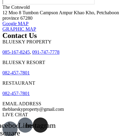
The Cotswold
12 Moo 8 Tumbon Campson Ampur Khao Kho, Petchaboon
province 67280
Google MAP
GRAPHIC MAP
Contact Us
BLUESKY PROPERTY
085-167-8245
,
091-747-7778
BLUESKY RESORT
082-457-7801
RESTAURANT
082-457-7801
EMAIL ADDRESS
theblueskyproperty@gmail.com
LIVE CHAT
acebook-
Line
Instagram
square